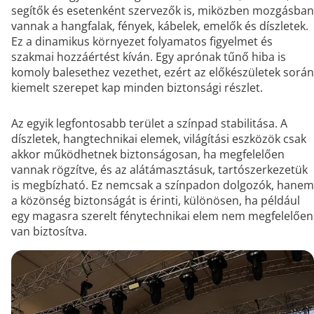
segítők és esetenként szervezők is, miközben mozgásban
vannak a hangfalak, fények, kábelek, emelők és díszletek.
Ez a dinamikus környezet folyamatos figyelmet és
szakmai hozzáértést kíván. Egy aprónak tűnő hiba is
komoly balesethez vezethet, ezért az előkészületek során
kiemelt szerepet kap minden biztonsági részlet.
Az egyik legfontosabb terület a színpad stabilitása. A
díszletek, hangtechnikai elemek, világítási eszközök csak
akkor működhetnek biztonságosan, ha megfelelően
vannak rögzítve, és az alátámasztásuk, tartószerkezetük
is megbízható. Ez nemcsak a színpadon dolgozók, hanem
a közönség biztonságát is érinti, különösen, ha például
egy magasra szerelt fénytechnikai elem nem megfelelően
van biztosítva.