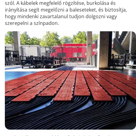
szól. A kábelek megfelelő rögzítése, burkolása és
irányítása segít megelőzni a baleseteket, és biztosítja,
hogy mindenki zavartalanul tudjon dolgozni vagy
szerepelni a színpadon.