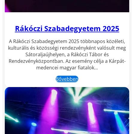
Rákóczi Szabadegyetem 2025
A Rákóczi Szabadegyetem 2025 többnapos közéleti,
kulturális és közösségi rendezvényként valósult meg
Sátoraljaújhelyen, a Rákóczi Tábor és
Rendezvényközpontban. Az esemény célja a Kárpát-
medencei magyar fiatalok…
Bővebben