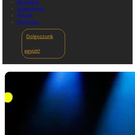
Munkáink
Vélemények
Rólunk
Kapcsolat
Dolgozzunk
együtt!