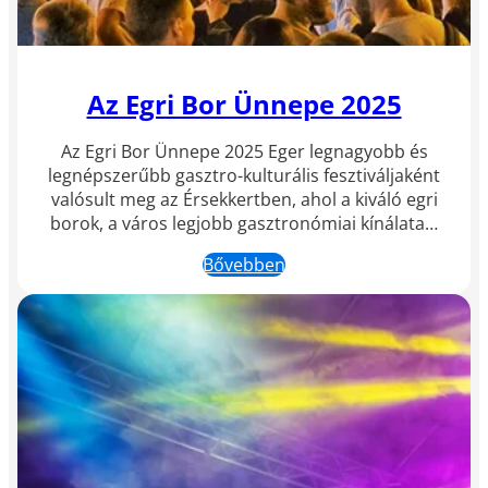
Az Egri Bor Ünnepe 2025
Az Egri Bor Ünnepe 2025 Eger legnagyobb és
legnépszerűbb gasztro-kulturális fesztiváljaként
valósult meg az Érsekkertben, ahol a kiváló egri
borok, a város legjobb gasztronómiai kínálata…
Bővebben