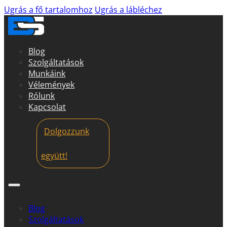
Ugrás a fő tartalomhoz
Ugrás a lábléchez
Blog
Szolgáltatások
Munkáink
Vélemények
Rólunk
Kapcsolat
Dolgozzunk
együtt!
Blog
Szolgáltatások