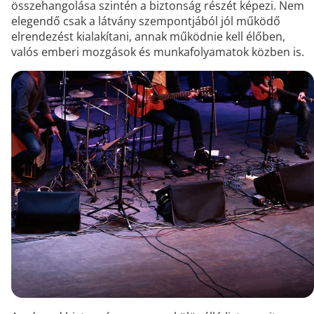
összehangolása szintén a biztonság részét képezi. Nem
elegendő csak a látvány szempontjából jól működő
elrendezést kialakítani, annak működnie kell élőben,
valós emberi mozgások és munkafolyamatok közben is.