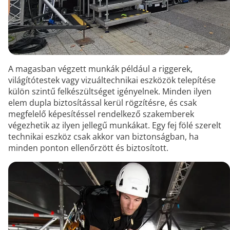
A magasban végzett munkák például a riggerek,
világítótestek vagy vizuáltechnikai eszközök telepítése
külön szintű felkészültséget igényelnek. Minden ilyen
elem dupla biztosítással kerül rögzítésre, és csak
megfelelő képesítéssel rendelkező szakemberek
végezhetik az ilyen jellegű munkákat. Egy fej fölé szerelt
technikai eszköz csak akkor van biztonságban, ha
minden ponton ellenőrzött és biztosított.