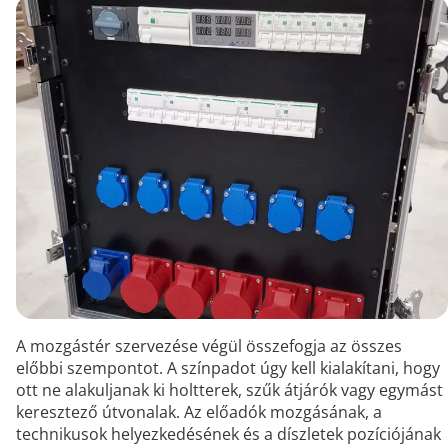
A mozgástér szervezése végül összefogja az összes
előbbi szempontot. A színpadot úgy kell kialakítani, hogy
ott ne alakuljanak ki holtterek, szűk átjárók vagy egymást
keresztező útvonalak. Az előadók mozgásának, a
technikusok helyezkedésének és a díszletek pozíciójának