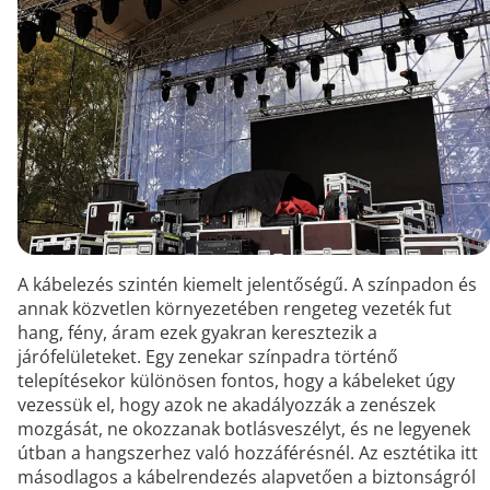
A kábelezés szintén kiemelt jelentőségű. A színpadon és
annak közvetlen környezetében rengeteg vezeték fut
hang, fény, áram ezek gyakran keresztezik a
járófelületeket. Egy zenekar színpadra történő
telepítésekor különösen fontos, hogy a kábeleket úgy
vezessük el, hogy azok ne akadályozzák a zenészek
mozgását, ne okozzanak botlásveszélyt, és ne legyenek
útban a hangszerhez való hozzáférésnél. Az esztétika itt
másodlagos a kábelrendezés alapvetően a biztonságról